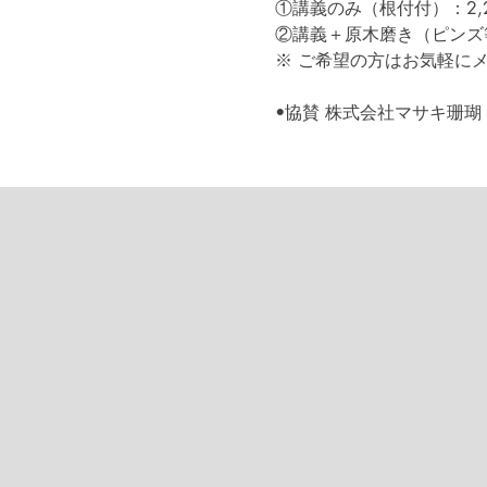
①講義のみ（根付付）：2,2
②講義＋原木磨き（ピンズ等
※ ご希望の方はお気軽に
•協賛 株式会社マサキ珊瑚