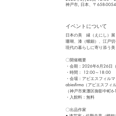
神戸市, 日本、〒658-0
イベントについて
日本の美　縁（えにし）展
珊瑚、漆（螺鈿）、江戸切
現代の暮らしに寄り添う美
〇開催概要
・会期：2026年6月26日
・時間： 12:00～18:00
・会場：アビエスフィルマ
abiesfirma（アビエスフィ
（神戸市東灘区御影中町6-1
・入館料：無料
〇出品作家
• 漆芸家：佐野圭亮（螺鈿