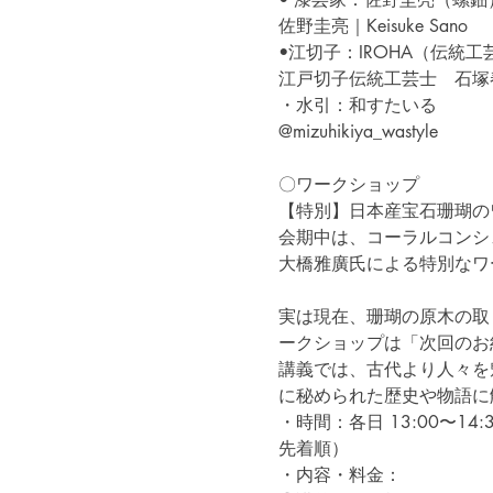
佐野圭亮｜Keisuke Sano
•江切子：IROHA（伝統工
江戸切子伝統工芸士　石塚
・水引：和すたいる
@mizuhikiya_wastyle
〇ワークショップ
【特別】日本産宝石珊瑚の
会期中は、コーラルコンシ
大橋雅廣氏による特別なワ
実は現在、珊瑚の原木の取
ークショップは「次回のお
講義では、古代より人々を
に秘められた歴史や物語に
・時間：各日 13:00〜14
先着順）
・内容・料金：